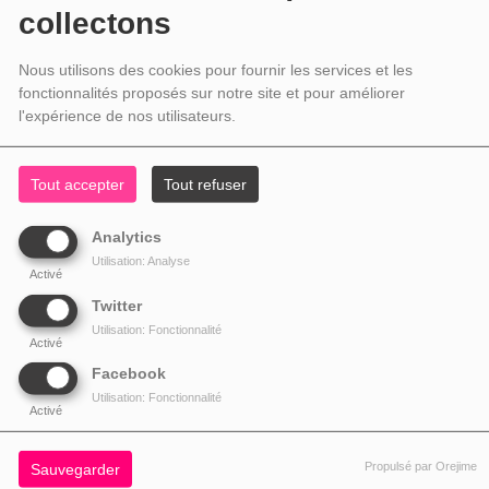
collectons
Nous utilisons des cookies pour fournir les services et les
LE RENDEZ-VOUS MUSICALE D'ADELINE
fonctionnalités proposés sur notre site et pour améliorer
Tout les jeudis, Adeline vous propose 2h de musique actuelle.
l'expérience de nos utilisateurs.
Tout accepter
Tout refuser
Analytics
Utilisation: Analyse
L'UNIVERS MUSICAL DE BLIND SOUND SYSTEM
Activé
Twitter
Chaque semaine, Blind Sound System mixe, au vynile tous les rythmes des
Utilisation: Fonctionnalité
années 70, 80 et début 90.
Activé
Facebook
Utilisation: Fonctionnalité
Activé
Propulsé par Orejime
Sauvegarder
THÉMECTIQUE