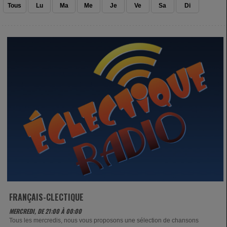
Tous
Lu
Ma
Me
Je
Ve
Sa
Di
FRANÇAIS-CLECTIQUE
MERCREDI, DE 21:00 À 00:00
Tous les mercredis, nous vous proposons une sélection de chansons