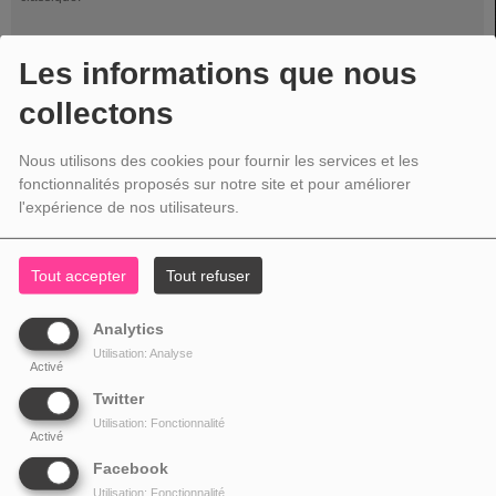
Les informations que nous
collectons
Nous utilisons des cookies pour fournir les services et les
fonctionnalités proposés sur notre site et pour améliorer
l'expérience de nos utilisateurs.
Tout accepter
Tout refuser
Analytics
Utilisation: Analyse
Activé
Twitter
L'UNIVERS MUSICAL DE BLIND SOUND SYSTEM
Utilisation: Fonctionnalité
Activé
SAMEDI, DE 21:00 À 22:00
Blind Sound System vous propose une heure de musique diversifié. Il vous
Facebook
mènera dans divers univers musicaux qui lui sont propre ! Redifusion le
Utilisation: Fonctionnalité