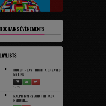
ROCHAINS ÉVÈNEMENTS
ontact@eclectique-radio.fr
33 6-42-41-13-25
LAYLISTS
INDEEP - LAST NIGHT A DJ SAVED
MY LIFE
17:22
RALPH MYERZ AND THE JACK
HERREN...