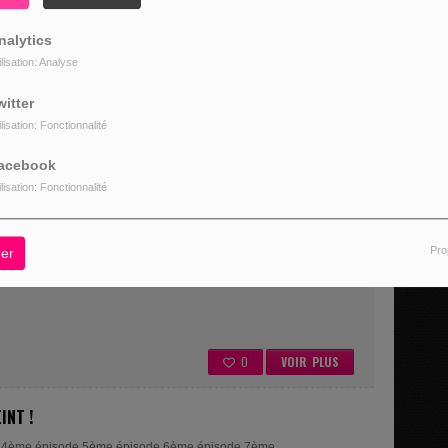
nalytics
ilisation: Analyse
witter
ilisation: Fonctionnalité
acebook
0
VOIR PLUS
ilisation: Fonctionnalité
 !
Pro
er
4ème épisode 5ème épisode 6ème épisode 7ème épisode
0
VOIR PLUS
INT !
 4ème épisode 5ème épisode 6ème épisode 7ème...