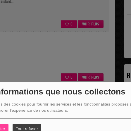
istant...
0
VOIR PLUS
R
0
VOIR PLUS
nformations que nous collectons
4ème épisode 5ème épisode 6ème épisode 7ème épisode
ns des cookies pour fournir les services et les fonctionnalités proposés s
iorer l'expérience de nos utilisateurs.
ter
Tout refuser
0
VOIR PLUS