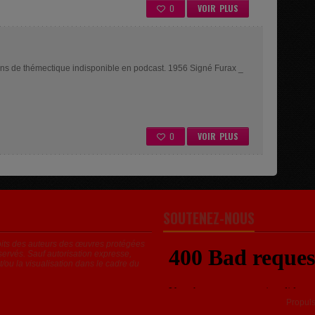
0
VOIR PLUS
ons de thémectique indisponible en podcast. 1956 Signé Furax _
0
VOIR PLUS
SOUTENEZ-NOUS
roits des auteurs des œuvres protégées
servés. Sauf autorisation expresse,
t/ou la visualisation dans le cadre du
Propul