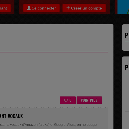
nant
Se connecter
Créer un compte
P
Mail :
c
Tél : +
P
0
VOIR PLUS
TANT VOCAUX
sistants vocaux d'Amazon (alexa) et Google. Alors, on ne bouge