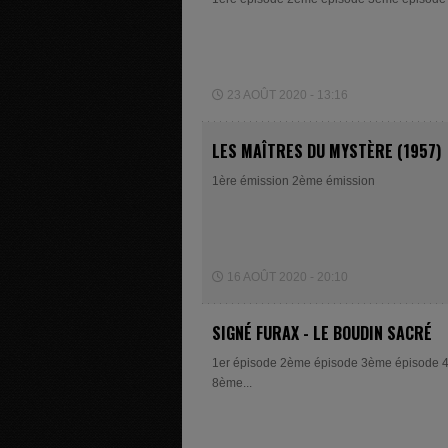
23 AOÛT 2020 - 13:16
LES MAÎTRES DU MYSTÈRE (1957)
1ère émission 2ème émission
16 AOÛT 2020 - 20:10
SIGNÉ FURAX - LE BOUDIN SACRÉ
1er épisode 2ème épisode 3ème épisode 
8ème...