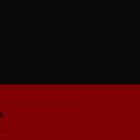
sé par
HelloAsso