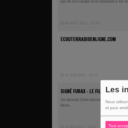
pas de son canapé et on demande à son ass
08 AOÛT 2021 - 12:14
ECOUTERRADIOENLIGNE.COM
11 JUIN 2021 - 15:21
Les i
SIGNÉ FURAX - LE FILS DE FURAX
1er épisode 2ème épisode 3ème épisode 
Nous utiliso
8ème...
et pour amél
Tout accep
03 MAI 2021 - 18:03