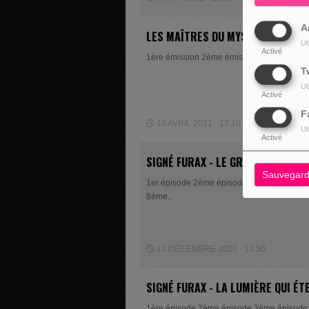
A
LES MAÎTRES DU MYSTÈRE (1959)
Ut
Activé
1ère émission 2ème émission
T
Ut
Activé
F
10 AVRIL 2021 - 17:16
Ut
Activé
SIGNÉ FURAX - LE GRUYÈRE QUI TUE
Sauvegard
1er épisode 2ème épisode 3ème épisode 
8ème...
13 DÉCEMBRE 2020 - 13:50
SIGNÉ FURAX - LA LUMIÈRE QUI ÉTE
1ère épisode 2ème épisode 3ème épisode