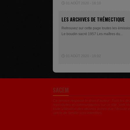
01 AOÛT 2020 - 16:10
LES ARCHIVES DE THÉMECTIQUE
Retrouvez sur cette page toutes les émissi
Le boudin sacré 1957 Les maîtres du...
01 AOÛT 2020 - 16:02
SACEM
Ce service respecte le droit d’auteur. Tous les d
reproduites et communiquées sur ce site, sont ré
toute utilisation des œuvres autres que l’écoute e
cercle de famille sont interdites.