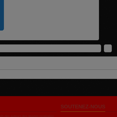
SOUTENEZ-NOUS
roits des auteurs des œuvres protégées