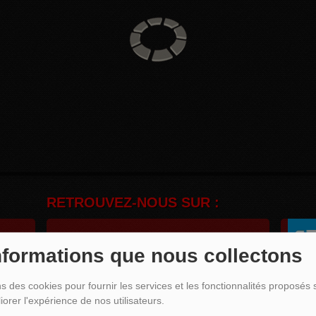
RETROUVEZ-NOUS SUR :
nformations que nous collectons
ns des cookies pour fournir les services et les fonctionnalités proposés s
nant
Se connecter
Créer un compte
iorer l'expérience de nos utilisateurs.